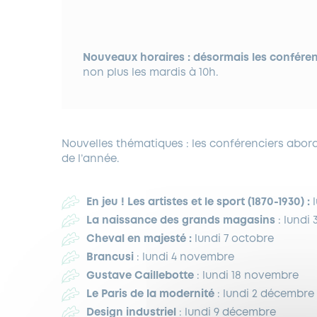
Nouveaux
horaires :
désormais les confére
non plus le
s
mardis
à 10h.
Nouvelle
s
thématique
s
: les conférenciers abor
de l’
année.
En jeu ! Les artistes et le sport (1870-1930) :
L
a naissance des grands magasins
:
lundi
Cheval en majesté :
lundi
7 octobre
Brancusi
: lundi 4 novembre
Gustave Caillebotte
: lundi 18 novembre
Le Paris de la modernité
: lundi 2 décembre
Design industriel
:
lundi 9 décembre