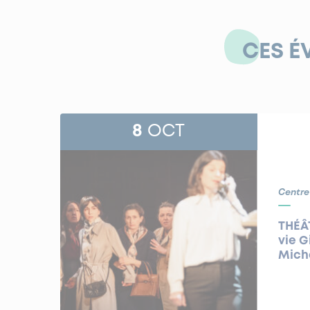
CES É
8
OCT
Centre
THÉÂT
vie G
Michè