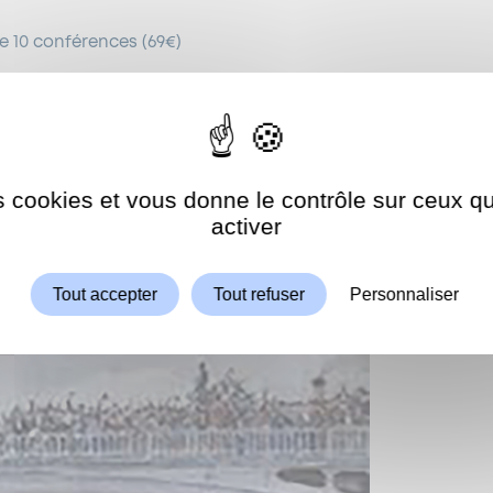
de 10 conférences (69€)
ences
sur le site du Centre culturel Sidney Bechet :
es cookies et vous donne le contrôle sur ceux 
Autoriser
ShareThis est désactivé.
activer
Tout accepter
Tout refuser
Personnaliser