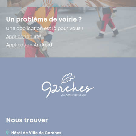
Un problème de voirie ?
Une application est là pour vous !
Application iOS
Application Android
Nous trouver
Hôtel de Ville de Garches