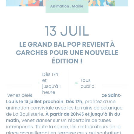
Animation
Mairie
FERMETURES EXCEPTIONNELLES
HABITAT
LA MAISON D’AGLAÉ
INFORMATIONS PRATIQUES
VIE ÉCONOMIQUE
ESPACE COMMERÇANTS
LE BUDGET
BUDGET PARTICIPATIF
PARTENAIRES SOCIAUX
ANNÉE ANDRÉ MALRAUX À GARCHES 2026-2027
FONDS CULTUREL DE L’ERMITAGE
CULTE
ENVIRONNEMENT ET BIODIVERSITÉ
PLAN GRAND FROID
COMMUNICATIONS ADMINISTRATIVES
13 JUIL
GÉRER MES DÉCHETS
LES AIDES
MIEUX CONSOMMER
VOTRE MAIRIE
PARTENAIRES INSTITUTIONNELS
ANCIENS COMBATTANTS ET MÉMOIRE
DÉVELOPPEMENT DURABLE
LE GRAND BAL POP REVIENT À
PANNEAUX D’AFFICHAGE LIBRE
EAU POTABLE ET ASSAINISSEMENT
INFORMATIONS PRATIQUES
SUBVENTIONS
GRÖBENZELL
GARCHES POUR UNE NOUVELLE
ÉCONOMIES D’ÉNERGIE
ÉDITION !
DÉCLARATION DE CATASTROPHE NATURELLE
LE BEGM THÉTIS
UNE NAISSANCE, UN ARBRE
Dès 17h
et
Tous
NOUVEAUX ARRIVANTS
jusqu'à 1
public
PARCS ET SQUARES DE LA VILLE
heure
Venez célébrer la Fête nationale
sur la place Saint-
LOCATION DE SALLES
Louis le 13 juillet prochain.
Dès 17h,
profitez d’une
DEMANDE D’ABATTAGE
animation conviviale avec les terrains de pétanque
de La Boulisterie.
À partir de 20h45 et jusqu’à 1h du
matin,
venez danser sur un répertoire de tubes
GESTION DU PATRIMOINE ARBORÉ
intemporels. Toute la soirée, les restaurateurs de la
place accueilleront en terrasse ceux qui souhaitent