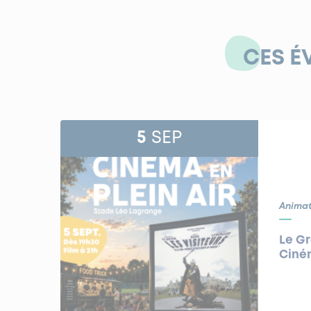
CES É
5
SEP
Animat
Le G
Ciném