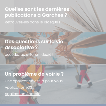
Quelles sont les dernières
publications à Garches ?
Retrouvez-les dans le Kiosque !
Des questions sur la vie
associative ?
accédez au e-forum dédié !
Un problème de voirie ?
Une application est là pour vous !
Application iOS
Application Android