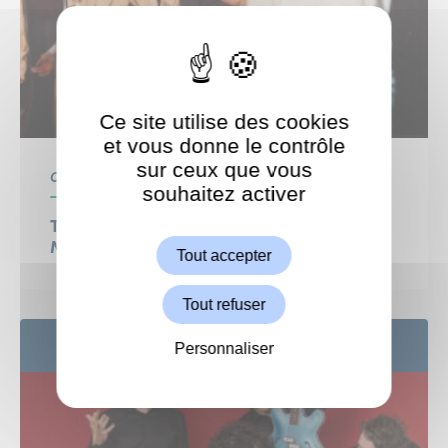
Ce site utilise des cookies
et vous donne le contrôle
sur ceux que vous
Centre Culturel
Culture
souhaitez activer
ShareThis est désactivé.
Autoriser
THÉÂTRE : Le procès d’une vie Gisèle,
Marie-Claire, Michèle… et les autres
Tout accepter
Tout refuser
24
SEP
Personnaliser