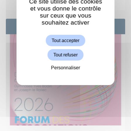
Ce site utilise des cookies
et vous donne le contrôle
sur ceux que vous
souhaitez activer
ShareThis est désactivé.
6
SEP
Autoriser
Tout accepter
Tout refuser
Personnaliser