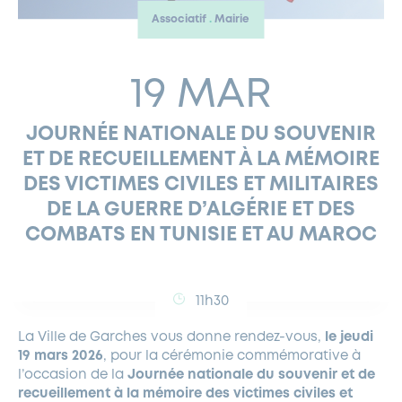
Associatif
Mairie
FERMETURES EXCEPTIONNELLES
HABITAT
LA MAISON D’AGLAÉ
INFORMATIONS PRATIQUES
VIE ÉCONOMIQUE
ESPACE COMMERÇANTS
LE BUDGET
BUDGET PARTICIPATIF
PARTENAIRES SOCIAUX
ANNÉE ANDRÉ MALRAUX À GARCHES 2026-2027
FONDS CULTUREL DE L’ERMITAGE
CULTE
ENVIRONNEMENT ET BIODIVERSITÉ
PLAN GRAND FROID
COMMUNICATIONS ADMINISTRATIVES
19 MAR
GÉRER MES DÉCHETS
LES AIDES
MIEUX CONSOMMER
VOTRE MAIRIE
PARTENAIRES INSTITUTIONNELS
ANCIENS COMBATTANTS ET MÉMOIRE
DÉVELOPPEMENT DURABLE
JOURNÉE NATIONALE DU SOUVENIR
PANNEAUX D’AFFICHAGE LIBRE
EAU POTABLE ET ASSAINISSEMENT
INFORMATIONS PRATIQUES
SUBVENTIONS
GRÖBENZELL
ET DE RECUEILLEMENT À LA MÉMOIRE
ÉCONOMIES D’ÉNERGIE
DES VICTIMES CIVILES ET MILITAIRES
DÉCLARATION DE CATASTROPHE NATURELLE
LE BEGM THÉTIS
DE LA GUERRE D’ALGÉRIE ET DES
UNE NAISSANCE, UN ARBRE
COMBATS EN TUNISIE ET AU MAROC
NOUVEAUX ARRIVANTS
PARCS ET SQUARES DE LA VILLE
11h30
LOCATION DE SALLES
DEMANDE D’ABATTAGE
La Ville de Garches vous donne rendez-vous,
le jeudi
19 mars 2026
, pour la cérémonie commémorative à
GESTION DU PATRIMOINE ARBORÉ
l’occasion de la
Journée nationale du souvenir et de
recueillement à la mémoire des victimes civiles et