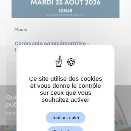
Mairie
Cérémonie commémorative –
Libération de Garches
Ce site utilise des cookies
et vous donne le contrôle
sur ceux que vous
Quelles sont les dernières
souhaitez activer
ShareThis est désactivé.
publications à Garches ?
Autoriser
Retrouvez-les dans le Kiosque !
Tout accepter