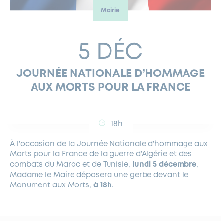
Mairie
FERMETURES EXCEPTIONNELLES
HABITAT
LA MAISON D’AGLAÉ
INFORMATIONS PRATIQUES
VIE ÉCONOMIQUE
ESPACE COMMERÇANTS
LE BUDGET
BUDGET PARTICIPATIF
PARTENAIRES SOCIAUX
ANNÉE ANDRÉ MALRAUX À GARCHES 2026-2027
FONDS CULTUREL DE L’ERMITAGE
CULTE
ENVIRONNEMENT ET BIODIVERSITÉ
PLAN GRAND FROID
COMMUNICATIONS ADMINISTRATIVES
5 DÉC
GÉRER MES DÉCHETS
LES AIDES
MIEUX CONSOMMER
VOTRE MAIRIE
PARTENAIRES INSTITUTIONNELS
ANCIENS COMBATTANTS ET MÉMOIRE
DÉVELOPPEMENT DURABLE
JOURNÉE NATIONALE D’HOMMAGE
PANNEAUX D’AFFICHAGE LIBRE
EAU POTABLE ET ASSAINISSEMENT
INFORMATIONS PRATIQUES
SUBVENTIONS
GRÖBENZELL
AUX MORTS POUR LA FRANCE
ÉCONOMIES D’ÉNERGIE
DÉCLARATION DE CATASTROPHE NATURELLE
LE BEGM THÉTIS
UNE NAISSANCE, UN ARBRE
18h
NOUVEAUX ARRIVANTS
À l’occasion de la Journée Nationale d’hommage aux
PARCS ET SQUARES DE LA VILLE
Morts pour la France de la guerre d’Algérie et des
combats du Maroc et de Tunisie,
lundi 5 décembre
,
LOCATION DE SALLES
Madame le Maire déposera une gerbe devant le
DEMANDE D’ABATTAGE
Monument aux Morts,
à 18h
.
GESTION DU PATRIMOINE ARBORÉ