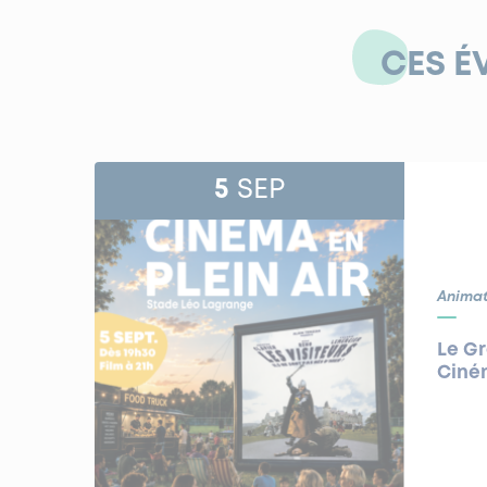
CES É
5
SEP
Animat
Le G
Ciném