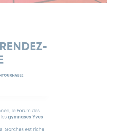
 RENDEZ-
E
ONTOURNABLE
année, le Forum des
 les
gymnases Yves
es, Garches est riche