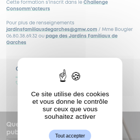
Cette formation s’inscrit dans le
Challenge
Consomm’acteurs
Pour plus de renseignements
jardinsfamiliauxdegarches@gmw.com
/ Mme Bougler
06.80.38.69.32 ou
page des Jardins Familiaux de
Garches
Contact
06.80.38.69.32
Ce site utilise des cookies
et vous donne le contrôle
sur ceux que vous
souhaitez activer
ShareThis est désactivé.
Autoriser
Quelles sont les dernières
publications à Garches ?
Tout accepter