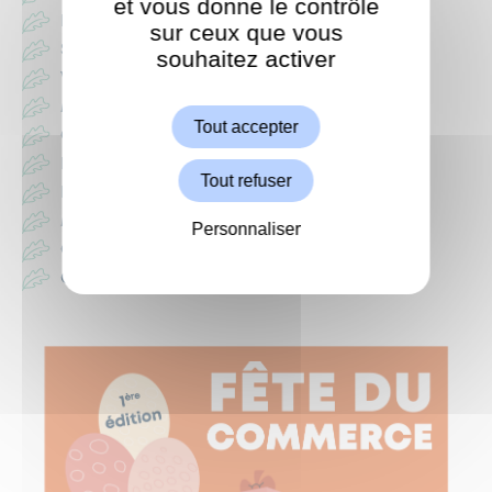
et vous donne le contrôle
Basic Fit
sur ceux que vous
Saké
souhaitez activer
ShareThis est désactivé.
We Vape
Autoriser
Marché Bio
Tout accepter
Gina Gino Coiffeur
Lazeo
Tout refuser
IAD audition
Michel de Vélo : atelier de réparation
Personnaliser
Carrefour : petit-déjeuner offert
Cocoon