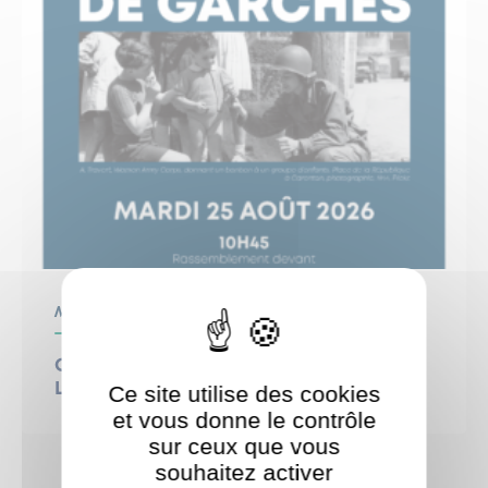
Mairie
Cérémonie commémorative –
Ce site utilise des cookies
Libération de Garches
et vous donne le contrôle
sur ceux que vous
souhaitez activer
ShareThis est désactivé.