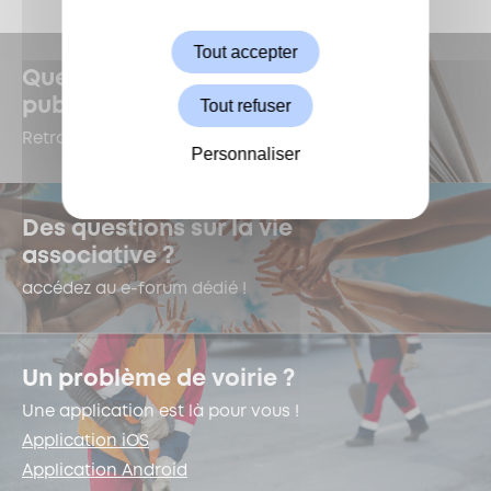
Autoriser
Tout accepter
Quelles sont les dernières
Tout refuser
publications à Garches ?
Retrouvez-les dans le Kiosque !
Personnaliser
Des questions sur la vie
associative ?
accédez au e-forum dédié !
Un problème de voirie ?
Une application est là pour vous !
Application iOS
Application Android