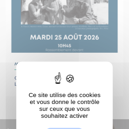
Mairie
Cérémonie commémorative –
Libération de Garches
Ce site utilise des cookies
et vous donne le contrôle
sur ceux que vous
souhaitez activer
ShareThis est désactivé.
Autoriser