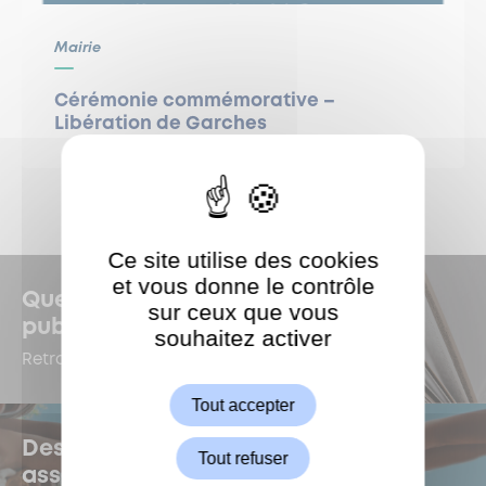
Mairie
Cérémonie commémorative –
Libération de Garches
Ce site utilise des cookies
et vous donne le contrôle
Quelles sont les dernières
sur ceux que vous
publications à Garches ?
souhaitez activer
ShareThis est désactivé.
Retrouvez-les dans le Kiosque !
Autoriser
Tout accepter
Des questions sur la vie
Tout refuser
associative ?