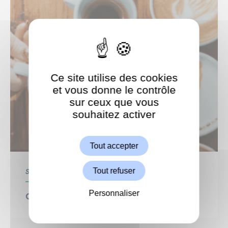
Ce site utilise des cookies
et vous donne le contrôle
sur ceux que vous
souhaitez activer
ShareThis est désactivé.
Autoriser
Tout accepter
Tout refuser
Seniors
Personnaliser
Café de l’Amitié