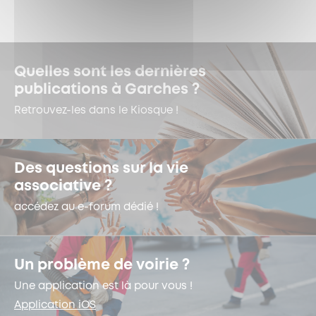
Quelles sont les dernières
publications à Garches ?
Retrouvez-les dans le Kiosque !
Des questions sur la vie
associative ?
accédez au e-forum dédié !
Un problème de voirie ?
Une application est là pour vous !
Application iOS