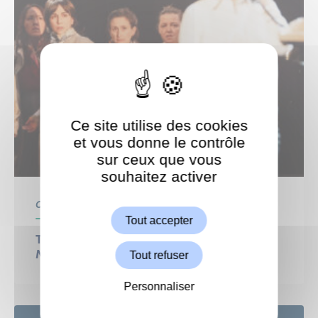
Ce site utilise des cookies
et vous donne le contrôle
sur ceux que vous
souhaitez activer
ShareThis est désactivé.
Autoriser
Centre Culturel
Culture
Tout accepter
THÉÂTRE : Le procès d’une vie Gisèle,
Tout refuser
Marie-Claire, Michèle… et les autres
Personnaliser