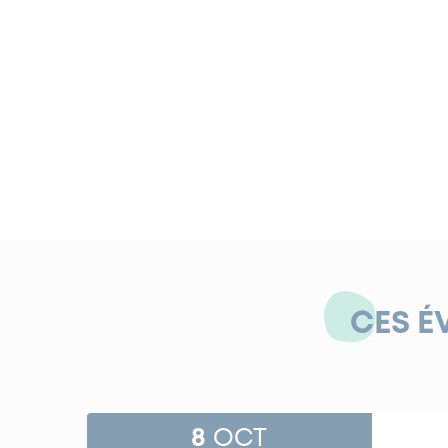
CES É
8
OCT