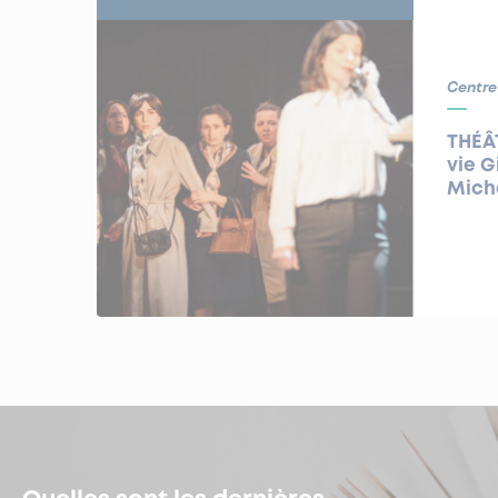
Centre
THÉÂT
vie G
Michè