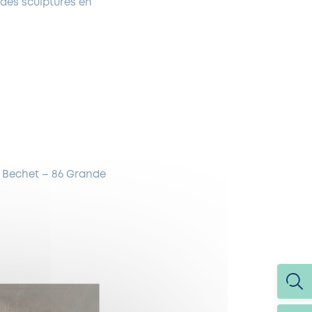
 des sculptures en
y Bechet – 86 Grande