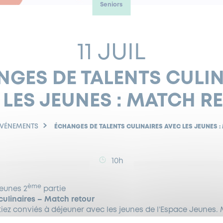
Seniors
11 JUIL
GES DE TALENTS CULI
 LES JEUNES : MATCH R
ÉVÉNEMENTS
ÉCHANGES DE TALENTS CULINAIRES AVEC LES JEUNES 
10h
ème
Jeunes 2
partie
culinaires – Match retour
 étiez conviés à déjeuner avec les jeunes de l’Espace Jeunes.
eux. Qui seront les meilleurs…. Vous ou les jeunes !!!