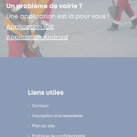
Un problème de voirie ?
Une application est là pour vous !
Application iOS
Application Android
Liens utiles
Contact
Inscription à la newsletter
Plan du site
Politique de confidentialité