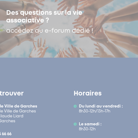
Des questions sur la vie
associative ?
accédez au e-forum dédié !
trouver
Horaires
de Ville de Garches
Du lundi au vendredi :
de Ville de Garches
8h30-12h/13h-17h
 Claude Liard
Garches
Le samedi :
8h30-12h
5 66 66