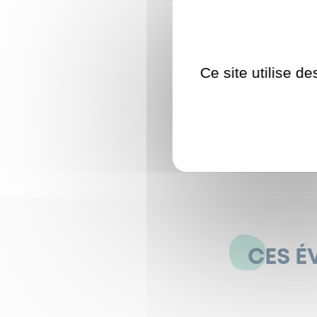
Tarif gratuit
10h00 : rendez-vous 
Ce site utilise d
Informations au Pôle 
01.47.95.66.56 – 01.47.95
ou
pole.seniors@garc
CES É