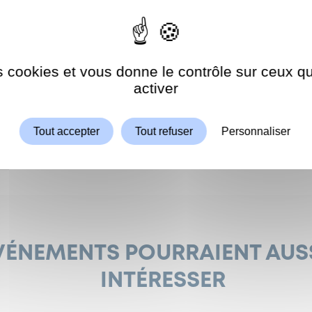
devant l’Espace Jeunes
es cookies et vous donne le contrôle sur ceux 
Autoriser
ShareThis est désactivé.
activer
Seniors :
.66.58
hes.fr
Tout accepter
Tout refuser
Personnaliser
VÉNEMENTS POURRAIENT AUS
INTÉRESSER