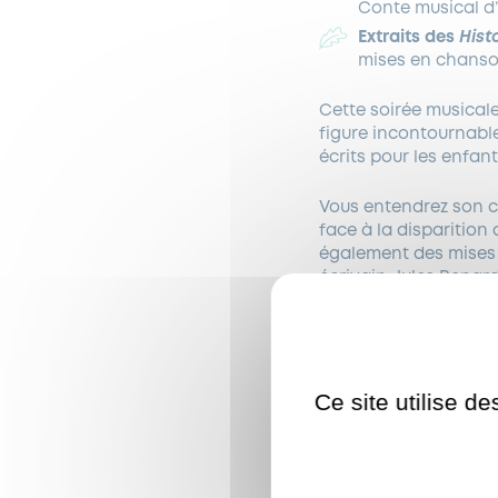
Conte musical d’
Extraits des
Hist
mises en chanson
Cette soirée musicale
figure incontournabl
écrits pour les enfant
Vous entendrez son co
face à la disparition
également des mises 
écrivain Jules Renard
En prélude à la soirée
également reliées au
Ce site utilise d
Entrée libre
Téléchargez l