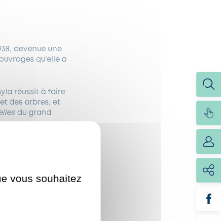
1938, devenue une
ouvrages qu’elle a
la réussit à faire
et des arbres, et
elles
du grand
u Studio Ghibli,
que vous souhaitez