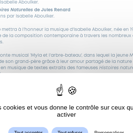
Isabelle Aboulker.
oires Naturelles
de Jules Renard
s par Isabelle Aboulker.
 mettra à l’honneur la musique d’Isabelle Aboulker, née en 
e de la composition contemporaine à travers les nombreux 
s.
nte musical ‘Myla et l’arbre-bateau’, dans lequel la jeune My
 de son grand-père grâce à leur amour partagé de la nature 
en musique de textes extraits des fameuses
Histoires natur
.
, la chorale Piacevole interprétera trois chansons de films d
 thème de la nature.
es cookies et vous donne le contrôle sur ceux 
Autoriser
ShareThis est désactivé.
activer
e programme
Tout accepter
Tout refuser
Personnaliser