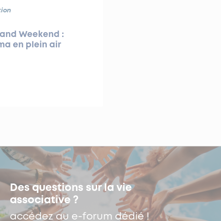
ion
rand Weekend :
a en plein air
Des questions sur la vie
associative ?
accédez au e-forum dédié !