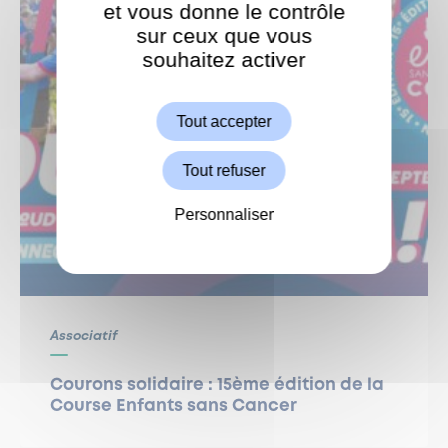
et vous donne le contrôle
sur ceux que vous
souhaitez activer
ShareThis est désactivé.
Autoriser
Tout accepter
Tout refuser
Personnaliser
Associatif
Courons solidaire : 15ème édition de la
Course Enfants sans Cancer