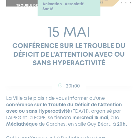
Animation
Associatif
Santé
FERMETURES EXCEPTIONNELLES
HABITAT
LA MAISON D’AGLAÉ
INFORMATIONS PRATIQUES
VIE ÉCONOMIQUE
ESPACE COMMERÇANTS
LE BUDGET
BUDGET PARTICIPATIF
PARTENAIRES SOCIAUX
ANNÉE ANDRÉ MALRAUX À GARCHES 2026-2027
FONDS CULTUREL DE L’ERMITAGE
CULTE
ENVIRONNEMENT ET BIODIVERSITÉ
PLAN GRAND FROID
COMMUNICATIONS ADMINISTRATIVES
15 MAI
GÉRER MES DÉCHETS
LES AIDES
MIEUX CONSOMMER
VOTRE MAIRIE
PARTENAIRES INSTITUTIONNELS
ANCIENS COMBATTANTS ET MÉMOIRE
DÉVELOPPEMENT DURABLE
CONFÉRENCE SUR LE TROUBLE DU
PANNEAUX D’AFFICHAGE LIBRE
EAU POTABLE ET ASSAINISSEMENT
INFORMATIONS PRATIQUES
SUBVENTIONS
GRÖBENZELL
DÉFICIT DE L’ATTENTION AVEC OU
ÉCONOMIES D’ÉNERGIE
SANS HYPERACTIVITÉ
DÉCLARATION DE CATASTROPHE NATURELLE
LE BEGM THÉTIS
UNE NAISSANCE, UN ARBRE
NOUVEAUX ARRIVANTS
20h00
PARCS ET SQUARES DE LA VILLE
La Ville a le plaisir de vous informer qu’une
LOCATION DE SALLES
conférence sur le Trouble du Déficit de l’Attention
DEMANDE D’ABATTAGE
avec ou sans Hyperactivité
(TDA/H), organisé par
l’AIPEG et la FCPE, se tiendra
mercredi 15 mai
, à la
Médiathèque
de Garches, en salle Guy Béart, à
20h.
GESTION DU PATRIMOINE ARBORÉ