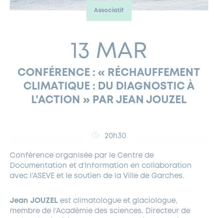
Associatif
FERMETURES EXCEPTIONNELLES
HABITAT
LA MAISON D’AGLAÉ
INFORMATIONS PRATIQUES
VIE ÉCONOMIQUE
ESPACE COMMERÇANTS
LE BUDGET
BUDGET PARTICIPATIF
PARTENAIRES SOCIAUX
ANNÉE ANDRÉ MALRAUX À GARCHES 2026-2027
FONDS CULTUREL DE L’ERMITAGE
CULTE
ENVIRONNEMENT ET BIODIVERSITÉ
PLAN GRAND FROID
COMMUNICATIONS ADMINISTRATIVES
13 MAR
GÉRER MES DÉCHETS
LES AIDES
MIEUX CONSOMMER
VOTRE MAIRIE
PARTENAIRES INSTITUTIONNELS
ANCIENS COMBATTANTS ET MÉMOIRE
DÉVELOPPEMENT DURABLE
CONFÉRENCE : « RÉCHAUFFEMENT
PANNEAUX D’AFFICHAGE LIBRE
EAU POTABLE ET ASSAINISSEMENT
INFORMATIONS PRATIQUES
SUBVENTIONS
GRÖBENZELL
CLIMATIQUE : DU DIAGNOSTIC À
ÉCONOMIES D’ÉNERGIE
L’ACTION » PAR JEAN JOUZEL
DÉCLARATION DE CATASTROPHE NATURELLE
LE BEGM THÉTIS
UNE NAISSANCE, UN ARBRE
NOUVEAUX ARRIVANTS
20h30
PARCS ET SQUARES DE LA VILLE
Conférence organisée par le Centre de
LOCATION DE SALLES
Documentation et d’Information en collaboration
DEMANDE D’ABATTAGE
avec l’ASEVE et le soutien de la Ville de Garches.
Jean JOUZEL
est climatologue et glaciologue,
GESTION DU PATRIMOINE ARBORÉ
membre de l’Académie des sciences. Directeur de