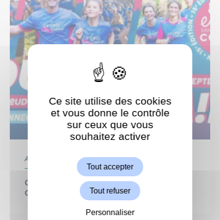
Ce site utilise des cookies
et vous donne le contrôle
sur ceux que vous
souhaitez activer
ShareThis est désactivé.
Autoriser
Associatif
Tout accepter
Courons solidaire : 15ème édition de la
Tout refuser
Course Enfants sans Cancer
Personnaliser