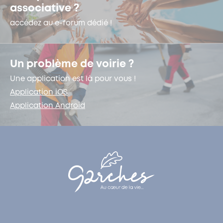
associative ?
accédez au e-forum dédié !
Un problème de voirie ?
Une application est là pour vous !
Application iOS
Application Android