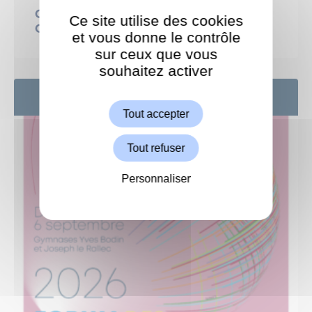
Courons solidaire : 15ème édition de la
Ce site utilise des cookies
Course Enfants sans Cancer
et vous donne le contrôle
sur ceux que vous
souhaitez activer
ShareThis est désactivé.
Autoriser
6
SEP
Tout accepter
Tout refuser
Personnaliser