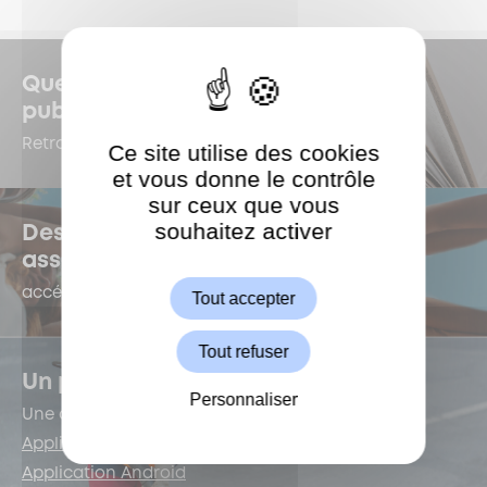
Quelles sont les dernières
publications à Garches ?
Retrouvez-les dans le Kiosque !
Ce site utilise des cookies
et vous donne le contrôle
sur ceux que vous
souhaitez activer
ShareThis est désactivé.
Des questions sur la vie
Autoriser
associative ?
accédez au e-forum dédié !
Tout accepter
Tout refuser
Un problème de voirie ?
Personnaliser
Une application est là pour vous !
Application iOS
Application Android