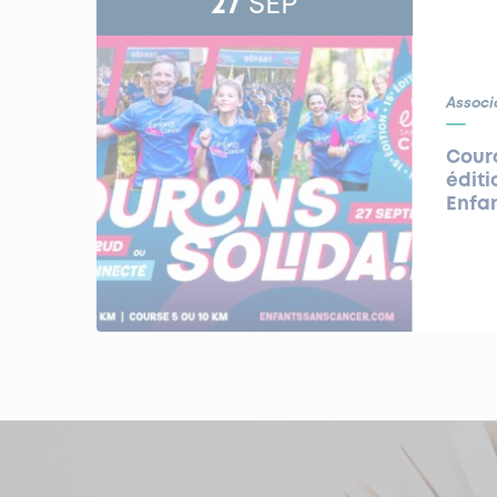
27
SEP
Associ
Couro
éditi
Enfa