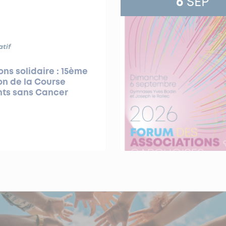
6
SEP
atif
ns solidaire : 15ème
on de la Course
nts sans Cancer