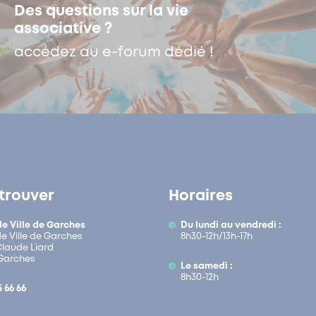
Des questions sur la vie
associative ?
accédez au e-forum dédié !
trouver
Horaires
de Ville de Garches
Du lundi au vendredi :
de Ville de Garches
8h30-12h/13h-17h
 Claude Liard
Garches
Le samedi :
8h30-12h
5 66 66