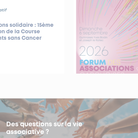
atif
ns solidaire : 15ème
on de la Course
nts sans Cancer
Des questions sur la vie
associative ?