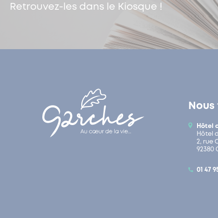
Retrouvez-les dans le Kiosque !
Nous 
Hôtel 
Hôtel 
2, rue
92380 
01 47 9