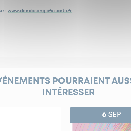
ur :
www.dondesang.efs.sante.fr
VÉNEMENTS POURRAIENT AUS
INTÉRESSER
6
SEP