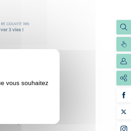
et couvrir les
er 3 vies !
3
de 14h à 19h,
à la
us sont ouverts un
que vous souhaitez
ts sanguins est courte
ang sont nécessaires
ubstituer au sang des
ive.
Chaque don