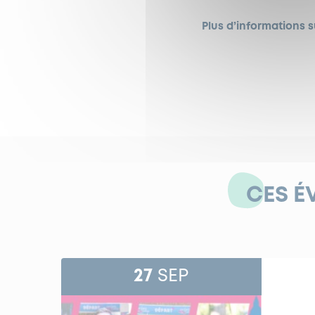
Plus d’informations s
CES É
27
SEP