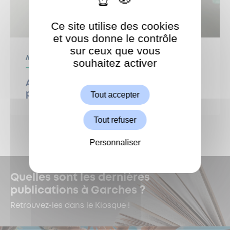
Ce site utilise des cookies
et vous donne le contrôle
sur ceux que vous
Médiathèque
souhaitez activer
ShareThis est désactivé.
Autoriser
Atelier créatif : broderie et aquarelle
Tout accepter
pour un doux temps de création
Tout refuser
Personnaliser
Quelles sont les dernières
publications à Garches ?
Retrouvez-les dans le Kiosque !