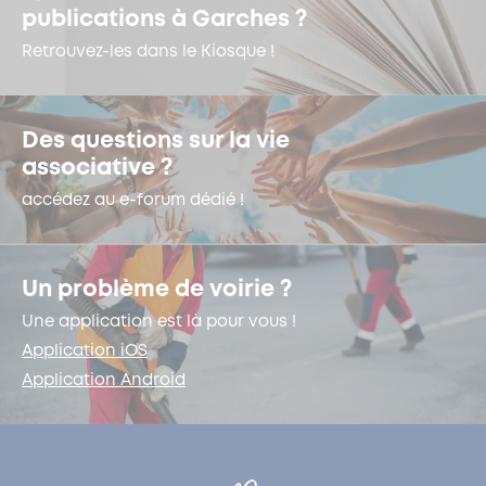
publications à Garches ?
Retrouvez-les dans le Kiosque !
Des questions sur la vie
associative ?
accédez au e-forum dédié !
Un problème de voirie ?
Une application est là pour vous !
Application iOS
Application Android