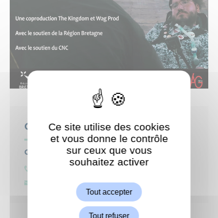
Ce site utilise des cookies
Contact
et vous donne le contrôle
sur ceux que vous
Centre culturel Sidney Bechet
souhaitez activer
ShareThis est désactivé.
0147956636
Autoriser
centre.culturel@garches.fr
Tout accepter
Tout refuser