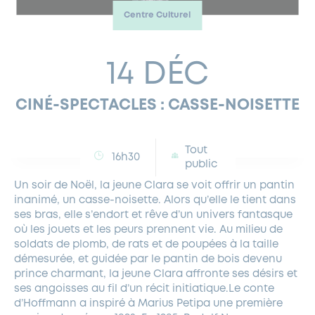
Centre Culturel
FERMETURES EXCEPTIONNELLES
HABITAT
LA MAISON D’AGLAÉ
INFORMATIONS PRATIQUES
VIE ÉCONOMIQUE
ESPACE COMMERÇANTS
LE BUDGET
BUDGET PARTICIPATIF
PARTENAIRES SOCIAUX
ANNÉE ANDRÉ MALRAUX À GARCHES 2026-2027
FONDS CULTUREL DE L’ERMITAGE
CULTE
ENVIRONNEMENT ET BIODIVERSITÉ
PLAN GRAND FROID
COMMUNICATIONS ADMINISTRATIVES
14 DÉC
GÉRER MES DÉCHETS
LES AIDES
MIEUX CONSOMMER
VOTRE MAIRIE
PARTENAIRES INSTITUTIONNELS
ANCIENS COMBATTANTS ET MÉMOIRE
DÉVELOPPEMENT DURABLE
CINÉ-SPECTACLES : CASSE-NOISETTE
PANNEAUX D’AFFICHAGE LIBRE
EAU POTABLE ET ASSAINISSEMENT
INFORMATIONS PRATIQUES
SUBVENTIONS
GRÖBENZELL
ÉCONOMIES D’ÉNERGIE
Tout
DÉCLARATION DE CATASTROPHE NATURELLE
LE BEGM THÉTIS
16h30
public
UNE NAISSANCE, UN ARBRE
Un soir de Noël, la jeune Clara se voit offrir un pantin
NOUVEAUX ARRIVANTS
inanimé, un casse-noisette. Alors qu’elle le tient dans
PARCS ET SQUARES DE LA VILLE
ses bras, elle s’endort et rêve d’un univers fantasque
où les jouets et les peurs prennent vie. Au milieu de
LOCATION DE SALLES
soldats de plomb, de rats et de poupées à la taille
DEMANDE D’ABATTAGE
démesurée, et guidée par le pantin de bois devenu
prince charmant, la jeune Clara affronte ses désirs et
ses angoisses au fil d’un récit initiatique.Le conte
GESTION DU PATRIMOINE ARBORÉ
d’Hoffmann a inspiré à Marius Petipa une première