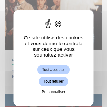
Ce site utilise des cookies
et vous donne le contrôle
sur ceux que vous
souhaitez activer
ShareThis est désactivé.
Autoriser
Centre Culturel
Culture
Tout accepter
THÉÂTRE : Le procès d’une vie Gisèle,
Marie-Claire, Michèle… et les autres
Tout refuser
Personnaliser
24
SEP