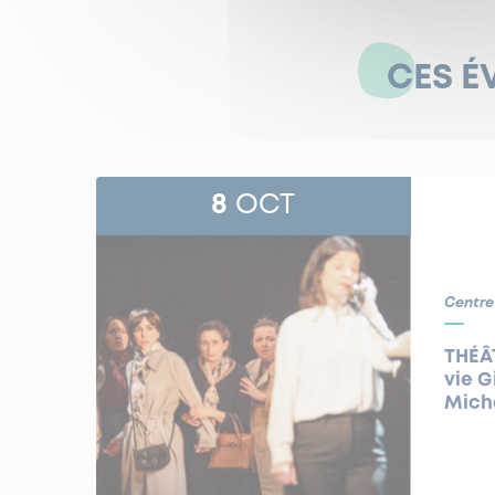
CES É
8
OCT
Centre
THÉÂT
vie G
Michè