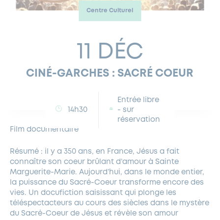
Centre Culturel
FERMETURES EXCEPTIONNELLES
HABITAT
LA MAISON D’AGLAÉ
INFORMATIONS PRATIQUES
VIE ÉCONOMIQUE
ESPACE COMMERÇANTS
LE BUDGET
BUDGET PARTICIPATIF
PARTENAIRES SOCIAUX
ANNÉE ANDRÉ MALRAUX À GARCHES 2026-2027
FONDS CULTUREL DE L’ERMITAGE
CULTE
ENVIRONNEMENT ET BIODIVERSITÉ
PLAN GRAND FROID
COMMUNICATIONS ADMINISTRATIVES
11 DÉC
GÉRER MES DÉCHETS
LES AIDES
MIEUX CONSOMMER
VOTRE MAIRIE
PARTENAIRES INSTITUTIONNELS
ANCIENS COMBATTANTS ET MÉMOIRE
DÉVELOPPEMENT DURABLE
CINÉ-GARCHES : SACRÉ COEUR
PANNEAUX D’AFFICHAGE LIBRE
EAU POTABLE ET ASSAINISSEMENT
INFORMATIONS PRATIQUES
SUBVENTIONS
GRÖBENZELL
ÉCONOMIES D’ÉNERGIE
Entrée libre
DÉCLARATION DE CATASTROPHE NATURELLE
LE BEGM THÉTIS
14h30
- sur
UNE NAISSANCE, UN ARBRE
réservation
Film documentaire
NOUVEAUX ARRIVANTS
PARCS ET SQUARES DE LA VILLE
Résumé : il y a 350 ans, en France, Jésus a fait
connaître son coeur brûlant d’amour à Sainte
LOCATION DE SALLES
Marguerite-Marie. Aujourd’hui, dans le monde entier,
DEMANDE D’ABATTAGE
la puissance du Sacré-Coeur transforme encore des
vies. Un docufiction saisissant qui plonge les
téléspectacteurs au cours des siècles dans le mystère
GESTION DU PATRIMOINE ARBORÉ
du Sacré-Coeur de Jésus et révèle son amour