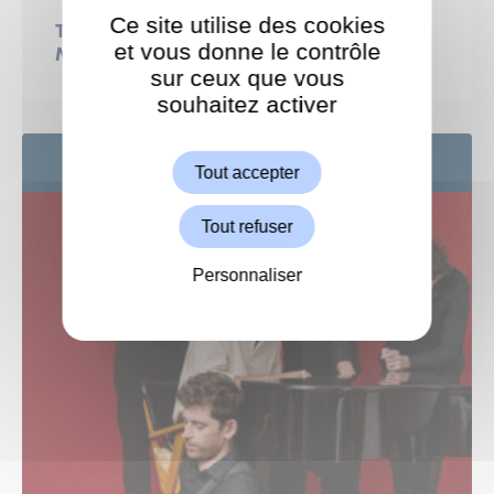
Ce site utilise des cookies
THÉÂTRE : Le procès d’une vie Gisèle,
et vous donne le contrôle
Marie-Claire, Michèle… et les autres
sur ceux que vous
souhaitez activer
ShareThis est désactivé.
Autoriser
24
SEP
Tout accepter
Tout refuser
Personnaliser