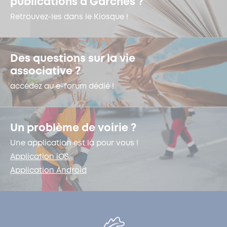
publications à Garches ?
Retrouvez-les dans le Kiosque !
Des questions sur la vie
associative ?
accédez au e-forum dédié !
Un problème de voirie ?
Une application est là pour vous !
Application iOS
Application Android