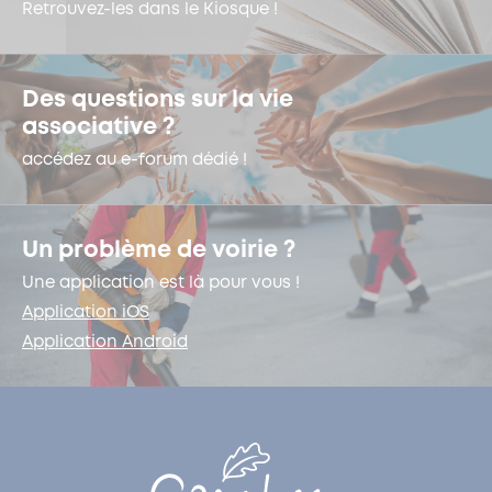
Retrouvez-les dans le Kiosque !
Des questions sur la vie
associative ?
accédez au e-forum dédié !
Un problème de voirie ?
Une application est là pour vous !
Application iOS
Application Android