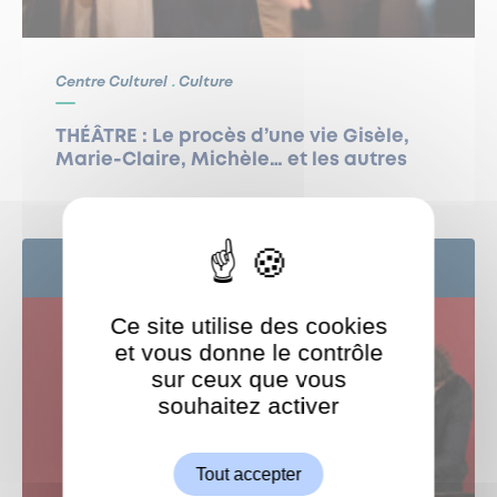
Centre Culturel
Culture
THÉÂTRE : Le procès d’une vie Gisèle,
Marie-Claire, Michèle… et les autres
24
SEP
Ce site utilise des cookies
et vous donne le contrôle
sur ceux que vous
souhaitez activer
ShareThis est désactivé.
Autoriser
Tout accepter