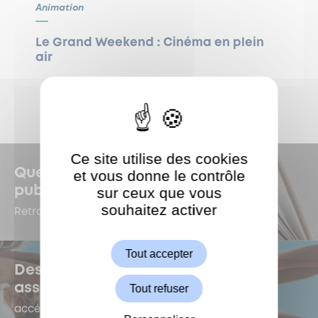
Animation
Le Grand Weekend : Cinéma en plein
air
Ce site utilise des cookies
Quelles sont les dernières
et vous donne le contrôle
sur ceux que vous
publications à Garches ?
souhaitez activer
ShareThis est désactivé.
Retrouvez-les dans le Kiosque !
Autoriser
Tout accepter
Des questions sur la vie
associative ?
Tout refuser
accédez au e-forum dédié !