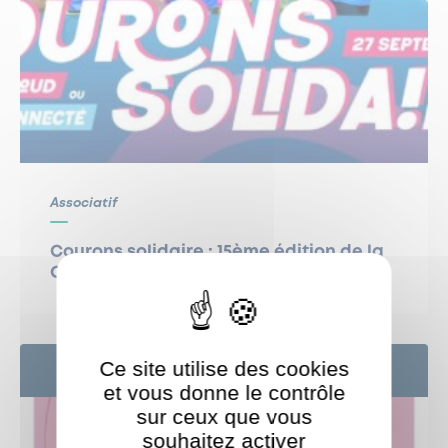
Associatif
Courons solidaire : 15ème édition de la
Course Enfants sans Cancer
Ce site utilise des cookies
6
SEP
et vous donne le contrôle
sur ceux que vous
souhaitez activer
ShareThis est désactivé.