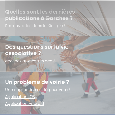
Quelles sont les dernières
publications à Garches ?
Retrouvez-les dans le Kiosque !
Des questions sur la vie
associative ?
accédez au e-forum dédié !
Un problème de voirie ?
Une application est là pour vous !
Application iOS
Application Android