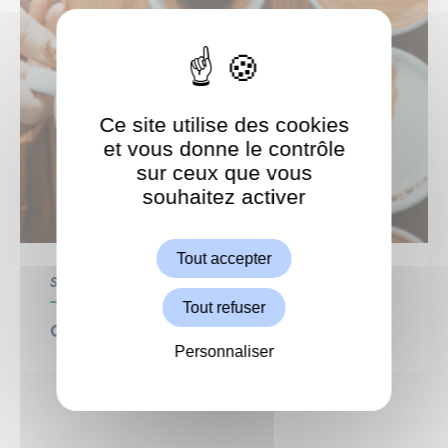
Ce site utilise des cookies
et vous donne le contrôle
sur ceux que vous
souhaitez activer
ShareThis est désactivé.
Autoriser
Tout accepter
Seniors
Tout refuser
Café de l’Amitié
Personnaliser