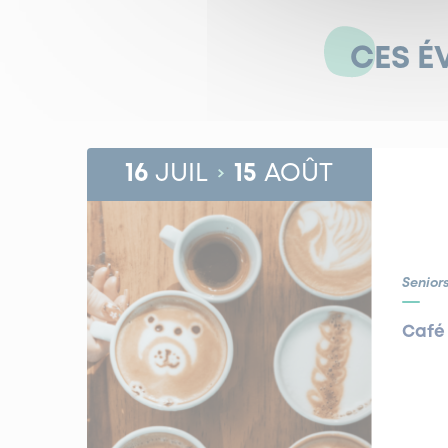
CES É
16
JUIL
15
AOÛT
Senior
Café 