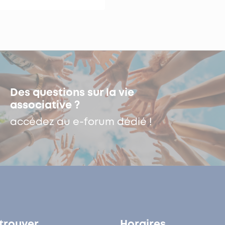
Des questions sur la vie
associative ?
accédez au e-forum dédié !
trouver
Horaires