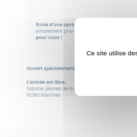
Envie d’une après-midi conviviale,
jouer à de
simplement prendre une collation dans un
pour vous !
Ce site utilise d
Ouvert spécialement pour les
seniors de 14h30 
L’entrée est libre.
Espace Jeunes de Garches, 86 Grande Rue
92380 Garches.