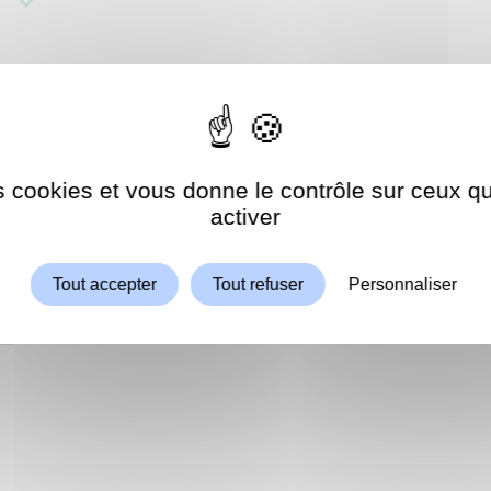
s jeux de société, faire un billard, ou tout
e ambiance simple et dynamique,
ce moment est
es cookies et vous donne le contrôle sur ceux 
Autoriser
ShareThis est désactivé.
activer
à 16h30.
Tout accepter
Tout refuser
Personnaliser