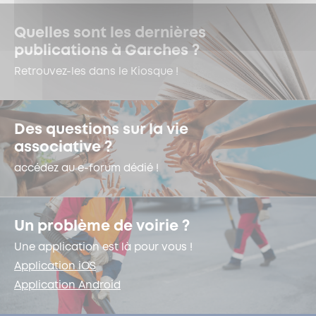
Quelles sont les dernières
publications à Garches ?
Retrouvez-les dans le Kiosque !
Des questions sur la vie
associative ?
accédez au e-forum dédié !
Un problème de voirie ?
Une application est là pour vous !
Application iOS
Application Android