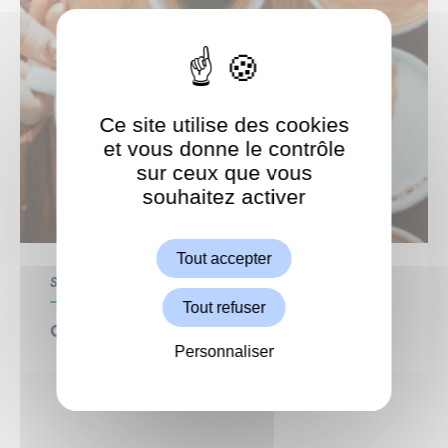
Ce site utilise des cookies
et vous donne le contrôle
sur ceux que vous
souhaitez activer
ShareThis est désactivé.
Autoriser
Tout accepter
Seniors
Tout refuser
Café de l’Amitié
Personnaliser