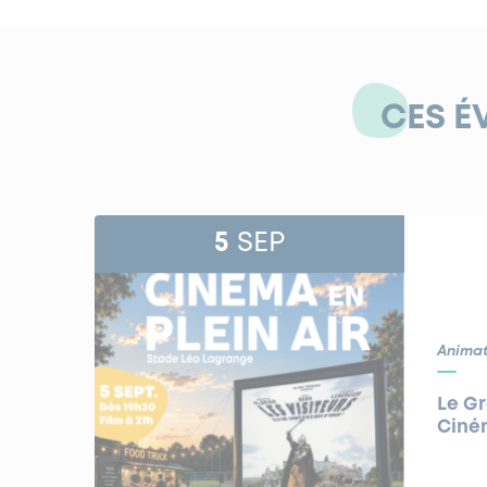
CES É
5
SEP
Animat
Le G
Ciném