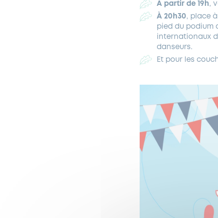
À partir de 19h
, 
À 20h30
, place 
pied du podium d
internationaux d
danseurs.
Et pour les couc