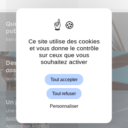
Quelles sont les dernières
publications à Garches ?
Ce site utilise des cookies
Retrouvez-les dans le Kiosque !
et vous donne le contrôle
sur ceux que vous
souhaitez activer
ShareThis est désactivé.
Des questions sur la vie
Autoriser
associative ?
Tout accepter
accédez au e-forum dédié !
Tout refuser
Un problème de voirie ?
Personnaliser
Une application est là pour vous !
Application iOS
Application Android