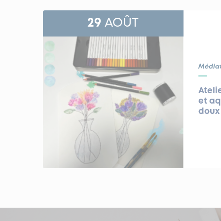
29
AOÛT
Média
Ateli
et aq
doux