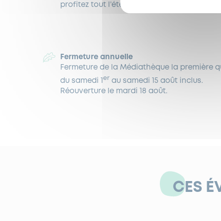
profitez tout l’été…
Fermeture annuelle
Fermeture de la Médiathèque la première qu
er
du samedi 1
au samedi 15 août inclus.
Réouverture le mardi 18 août.
CES É