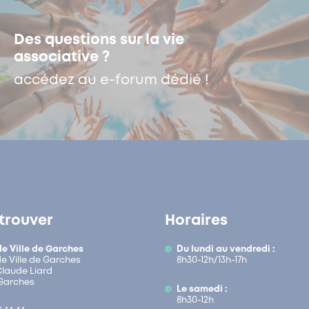
Des questions sur la vie
associative ?
accédez au e-forum dédié !
trouver
Horaires
de Ville de Garches
Du lundi au vendredi :
de Ville de Garches
8h30-12h/13h-17h
 Claude Liard
Garches
Le samedi :
8h30-12h