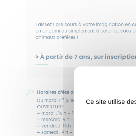
Laissez libre cours à votre imagination en c
en origami ou simplement à colorier, vous po
animaux préférés !
> À partir de 7 ans, sur inscriptio
Horaires d’été de la Médiathèque :
er
Ce site utilise d
Du mardi 1
juillet au dimanche 31 août
OUVERTURE
– mardi : 14 h – 18 h
– mercredi 9 h – 13 h
– vendredi 14 h – 18 h
– samedi : 9 h – 13 h