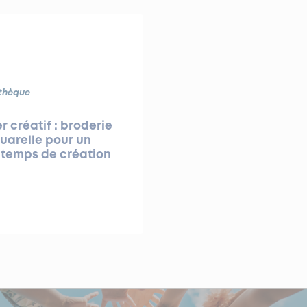
thèque
er créatif : broderie
uarelle pour un
 temps de création