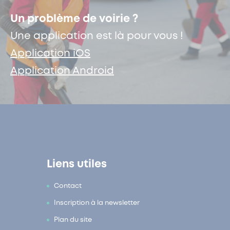
Un problème de voirie ?
Une application est là pour vous !
Application iOS
Application Android
Liens utiles
Contact
Inscription à la newsletter
Plan du site