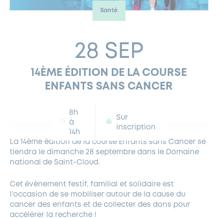
Santé
FERMETURES EXCEPTIONNELLES
HABITAT
LA MAISON D’AGLAÉ
INFORMATIONS PRATIQUES
VIE ÉCONOMIQUE
ESPACE COMMERÇANTS
LE BUDGET
BUDGET PARTICIPATIF
PARTENAIRES SOCIAUX
ANNÉE ANDRÉ MALRAUX À GARCHES 2026-2027
FONDS CULTUREL DE L’ERMITAGE
CULTE
ENVIRONNEMENT ET BIODIVERSITÉ
PLAN GRAND FROID
COMMUNICATIONS ADMINISTRATIVES
28 SEP
GÉRER MES DÉCHETS
LES AIDES
MIEUX CONSOMMER
VOTRE MAIRIE
PARTENAIRES INSTITUTIONNELS
ANCIENS COMBATTANTS ET MÉMOIRE
DÉVELOPPEMENT DURABLE
14ÈME ÉDITION DE LA COURSE
PANNEAUX D’AFFICHAGE LIBRE
EAU POTABLE ET ASSAINISSEMENT
INFORMATIONS PRATIQUES
SUBVENTIONS
GRÖBENZELL
ENFANTS SANS CANCER
ÉCONOMIES D’ÉNERGIE
DÉCLARATION DE CATASTROPHE NATURELLE
LE BEGM THÉTIS
8h
UNE NAISSANCE, UN ARBRE
Sur
à
inscription
14h
NOUVEAUX ARRIVANTS
La 14ème édition de la course Enfants sans Cancer se
PARCS ET SQUARES DE LA VILLE
tiendra le dimanche 28 septembre dans le Domaine
national de Saint-Cloud.
LOCATION DE SALLES
DEMANDE D’ABATTAGE
Cet évènement festif, familial et solidaire est
l’occasion de se mobiliser autour de la cause du
GESTION DU PATRIMOINE ARBORÉ
cancer des enfants et de collecter des dons pour
accélérer la recherche !