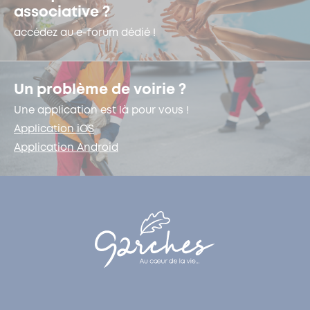
associative ?
accédez au e-forum dédié !
Un problème de voirie ?
Une application est là pour vous !
Application iOS
Application Android