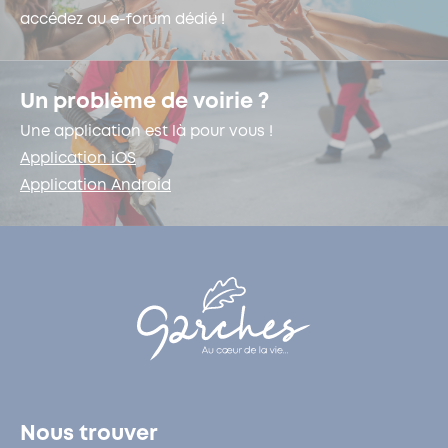
accédez au e-forum dédié !
Un problème de voirie ?
Une application est là pour vous !
Application iOS
Application Android
Nous trouver