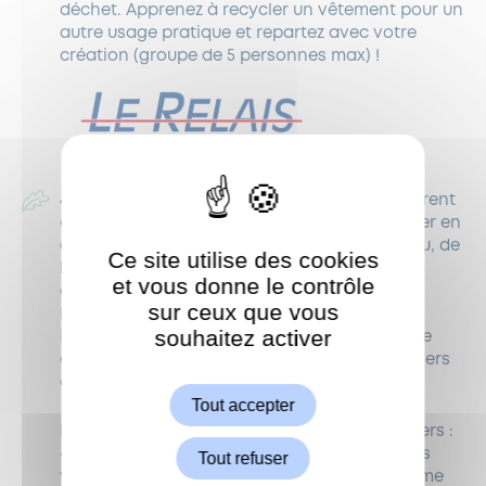
déchet. Apprenez à recycler un vêtement pour un
autre usage pratique et repartez avec votre
création (groupe de 5 personnes max) !
Jardins familiaux de Garches
: chaque adhérent
de l’association s’engage à gérer son potager en
étant très respectueux du sol, de l’air, de l’eau, de
Ce site utilise des cookies
l’environnement. Le site participe aux efforts
et vous donne le contrôle
collectifs de protection de la nature : il est
sur ceux que vous
Établissement Refuge de la Ligue pour la
souhaitez activer
Protection des Oiseaux depuis 2017 et dispose
ShareThis est désactivé.
d’un rucher exploité par le groupe des jardiniers
Autoriser
apiculteurs.
Tout accepter
Les visiteurs pourront participer à deux ateliers :
« Créer son potager et bien l’entretenir » puis
Tout refuser
venir visiter le site entre 15h et 18h le jour même