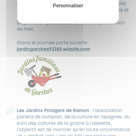
(domaine de Saint-Cloud, 7 bd du Gal de Gaulle)
Personnaliser
et « Présentation du rucher : la vie des abeilles et
leur utilité pour les cultures potagères ».
Dégustation possible de la nouvelle production
de miel.
Stand et journée porte ouverte :
jardingarches92380.wixsite.com
Les Jardins Potagers de Ramon
: l’association
parlera de compost, de la culture en lasagnes, du
suivi des cultures de la graine à l’assiette…
l’objectif est de montrer qu’en toute circonstance