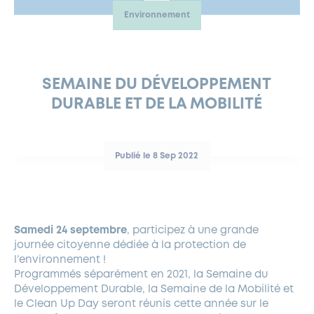
Environnement
FERMETURES EXCEPTIONNELLES
HABITAT
LA MAISON D’AGLAÉ
INFORMATIONS PRATIQUES
VIE ÉCONOMIQUE
ESPACE COMMERÇANTS
LE BUDGET
BUDGET PARTICIPATIF
PARTENAIRES SOCIAUX
ANNÉE ANDRÉ MALRAUX À GARCHES 2026-2027
FONDS CULTUREL DE L’ERMITAGE
CULTE
ENVIRONNEMENT ET BIODIVERSITÉ
PLAN GRAND FROID
COMMUNICATIONS ADMINISTRATIVES
GÉRER MES DÉCHETS
LES AIDES
MIEUX CONSOMMER
VOTRE MAIRIE
PARTENAIRES INSTITUTIONNELS
ANCIENS COMBATTANTS ET MÉMOIRE
DÉVELOPPEMENT DURABLE
SEMAINE DU DÉVELOPPEMENT
DURABLE ET DE LA MOBILITÉ
PANNEAUX D’AFFICHAGE LIBRE
EAU POTABLE ET ASSAINISSEMENT
INFORMATIONS PRATIQUES
SUBVENTIONS
GRÖBENZELL
ÉCONOMIES D’ÉNERGIE
DÉCLARATION DE CATASTROPHE NATURELLE
LE BEGM THÉTIS
Publié le 8 Sep 2022
UNE NAISSANCE, UN ARBRE
NOUVEAUX ARRIVANTS
PARCS ET SQUARES DE LA VILLE
Samedi 24 septembre
, participez à une grande
LOCATION DE SALLES
journée citoyenne dédiée à la protection de
DEMANDE D’ABATTAGE
l’environnement !
Programmés séparément en 2021, la Semaine du
Développement Durable, la Semaine de la Mobilité et
GESTION DU PATRIMOINE ARBORÉ
le Clean Up Day seront réunis cette année sur le