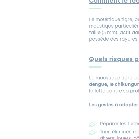
Comment le rec
Le moustique tigre, or
moustique particulièr
taille (5 mm), actif d
possède des rayures n
Quels risques p
Le moustique tigre p
dengue, le chikungun
la lutte contre sa prol
Les gestes à adopter 
Réparer les fuite
Trier, éliminer, 
divers, jouets, b