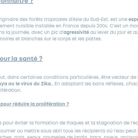
onnaitre ?
iginaire des forêts tropicales d’Asie du Sud-Est, est une
esp
ement nuisible installée en France depuis 2004. C’est un mo
ans la journée, avec un pic d’
agressivité
au lever du jour et au
oires et blanches sur le corps et les pattes.
our la santé ?
eut, dans certaines conditions particulières, être vecteur 
ya ou le virus du Zika
… En adoptant les bons réflexes, chac
ifération.
pour réduire la prolifération ?
s pour éviter la formation de flaques et la stagnation de l’e
retourner ou mettre sous abri tous les récipients où l’eau peu
âches, pots, seaux, poubelles de jardin, bacs, pneus, arrosoir