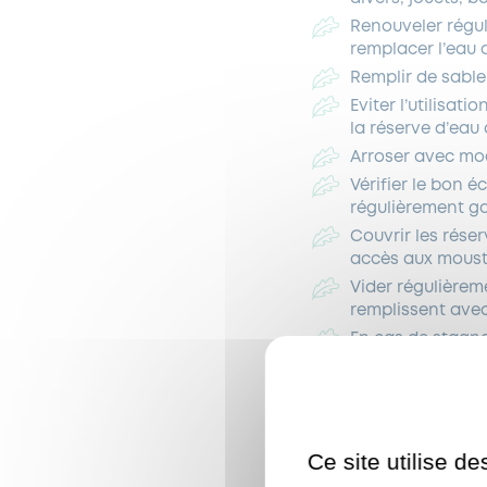
Renouveler régul
remplacer l’eau 
Remplir de sable
Eviter l’utilisat
la réserve d’eau 
Arroser avec mo
Vérifier le bon 
régulièrement go
Couvrir les réser
accès aux mousti
Vider régulièrem
remplissent avec 
En cas de stagnat
stagnante.
Si vous possédez
tuyau d’évacuat
Ce site utilise d
Ne laissons pas le mou