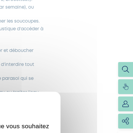
par semaine), ou
mer les soucoupes.
oustique d’accéder à
rer et déboucher
d’interdire tout
 parasol qui se
au ou traiter l’eau
ac à résidus et le
que vous souhaitez