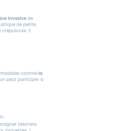
èce invasive
de
ustique de petite
 crépuscule. Il
de maladies comme
la
un peut participer à
au.
t stagner (déchets
s, brouettes…).