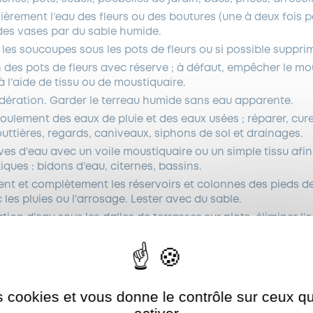
ièrement l’eau des fleurs ou des boutures (une à deux fois 
des vases par du sable humide.
 les soucoupes sous les pots de fleurs ou si possible suppri
ion des pots de fleurs avec réserve ; à défaut, empêcher le m
à l’aide de tissu ou de moustiquaire.
dération. Garder le terreau humide sans eau apparente.
écoulement des eaux de pluie et des eaux usées ; réparer, cu
uttières, regards, caniveaux, siphons de sol et drainages.
ves d’eau avec un voile moustiquaire ou un simple tissu afin 
ques : bidons d’eau, citernes, bassins.
ent et complètement les réservoirs et colonnes des pieds de
les pluies ou l’arrosage. Lester avec du sable.
ion d’eau sous les dalles de terrasses sur plots, éliminer l’e
 une climatisation, assurez-vous très régulièrement que le b
ion sont exempts d’eau.
es cookies et vous donne le contrôle sur ceux 
stique tigre s’installer dans notre Ville !
Autoriser
ShareThis est désactivé.