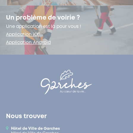
Un problème de voirie ?
Une application est là pour vous !
Application iOS
Application Android
Nous trouver
Hôtel de Ville de Garches