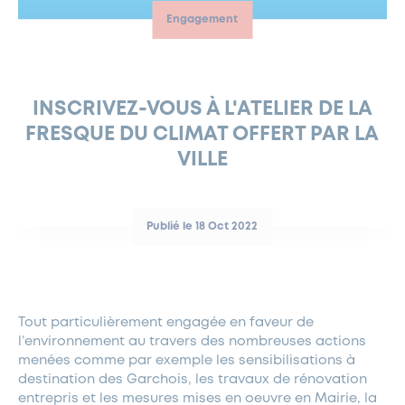
Engagement
FERMETURES EXCEPTIONNELLES
HABITAT
LA MAISON D’AGLAÉ
INFORMATIONS PRATIQUES
VIE ÉCONOMIQUE
ESPACE COMMERÇANTS
LE BUDGET
BUDGET PARTICIPATIF
PARTENAIRES SOCIAUX
ANNÉE ANDRÉ MALRAUX À GARCHES 2026-2027
FONDS CULTUREL DE L’ERMITAGE
CULTE
ENVIRONNEMENT ET BIODIVERSITÉ
PLAN GRAND FROID
COMMUNICATIONS ADMINISTRATIVES
GÉRER MES DÉCHETS
LES AIDES
MIEUX CONSOMMER
VOTRE MAIRIE
PARTENAIRES INSTITUTIONNELS
ANCIENS COMBATTANTS ET MÉMOIRE
DÉVELOPPEMENT DURABLE
INSCRIVEZ-VOUS À L'ATELIER DE LA
FRESQUE DU CLIMAT OFFERT PAR LA
PANNEAUX D’AFFICHAGE LIBRE
EAU POTABLE ET ASSAINISSEMENT
INFORMATIONS PRATIQUES
SUBVENTIONS
GRÖBENZELL
VILLE
ÉCONOMIES D’ÉNERGIE
DÉCLARATION DE CATASTROPHE NATURELLE
LE BEGM THÉTIS
UNE NAISSANCE, UN ARBRE
Publié le 18 Oct 2022
NOUVEAUX ARRIVANTS
PARCS ET SQUARES DE LA VILLE
LOCATION DE SALLES
Tout particulièrement engagée en faveur de
DEMANDE D’ABATTAGE
l’environnement au travers des nombreuses actions
menées comme par exemple les sensibilisations à
GESTION DU PATRIMOINE ARBORÉ
destination des Garchois, les travaux de rénovation
entrepris et les mesures mises en oeuvre en Mairie, la