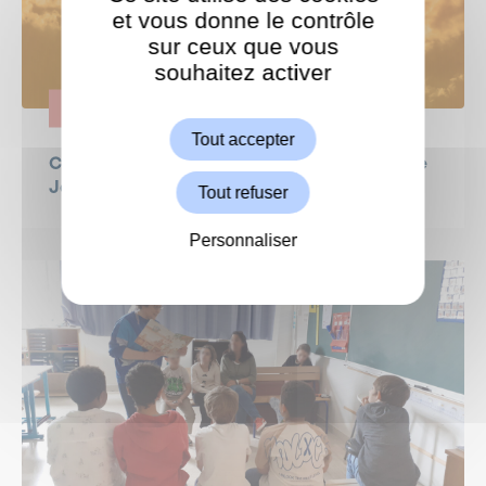
et vous donne le contrôle
sur ceux que vous
souhaitez activer
ShareThis est désactivé.
Autoriser
ENGAGEMENT
Tout accepter
CANICULE - semaine du 22 juin : la lettre de
Jeanne Bécart, Maire de Garches
Tout refuser
Personnaliser