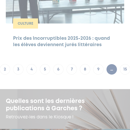
CULTURE
Prix des Incorruptibles 2025-2026 : quand
les élèves deviennent jurés littéraires
2
3
4
5
6
7
8
9
…
15
Quelles sont les dernières
publications à Garches ?
Retrouvez-les dans le Kiosque !