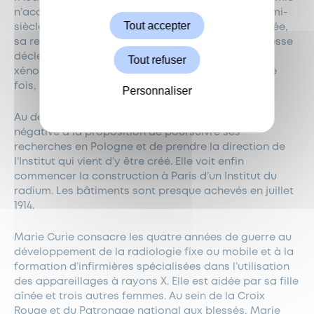
n’accueillera une femme dans ses rangs qu’un demi-
Tout accepter
siècle plus tard). En novembre de cette même année,
sa relation avec Paul Langevin révélée dans la presse
déclenche contre elle une violente campagne
Tout refuser
xénophobe. Un second prix Nobel, de Chimie cette
fois, lui est attribué en décembre.
Personnaliser
Au début de 1912 Marie Curie donne une réponse
négative à la proposition de poursuivre ses
recherches en Pologne et de prendre la direction de
l’Institut qui vient d’y être créé. Elle voit enfin
commencer la construction à Paris d’un Institut du
radium. Les bâtiments sont presque achevés en juillet
1914.
Marie Curie consacre les quatre années de guerre au
développement de la radiologie fixe ou mobile et à la
formation d’infirmières spécialisées dans l’utilisation
des appareillages à rayons X. Elle est aidée par sa fille
aînée et trois autres femmes. Au sein de la Croix
Rouge et du Patronage national aux blessés, Marie