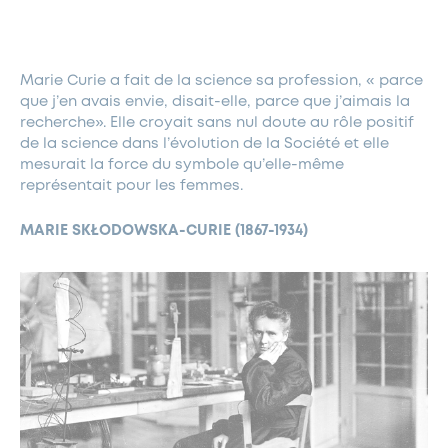
FERMETURES EXCEPTIONNELLES
HABITAT
LA MAISON D’AGLAÉ
INFORMATIONS PRATIQUES
VIE ÉCONOMIQUE
ESPACE COMMERÇANTS
LE BUDGET
BUDGET PARTICIPATIF
PARTENAIRES SOCIAUX
ANNÉE ANDRÉ MALRAUX À GARCHES 2026-2027
FONDS CULTUREL DE L’ERMITAGE
CULTE
ENVIRONNEMENT ET BIODIVERSITÉ
PLAN GRAND FROID
Marie Curie a fait de la science sa profession, « parce
COMMUNICATIONS ADMINISTRATIVES
GÉRER MES DÉCHETS
LES AIDES
MIEUX CONSOMMER
VOTRE MAIRIE
PARTENAIRES INSTITUTIONNELS
ANCIENS COMBATTANTS ET MÉMOIRE
que j’en avais envie, disait-elle, parce que j’aimais la
DÉVELOPPEMENT DURABLE
recherche». Elle croyait sans nul doute au rôle positif
de la science dans l’évolution de la Société et elle
PANNEAUX D’AFFICHAGE LIBRE
EAU POTABLE ET ASSAINISSEMENT
INFORMATIONS PRATIQUES
SUBVENTIONS
GRÖBENZELL
mesurait la force du symbole qu’elle-même
ÉCONOMIES D’ÉNERGIE
représentait pour les femmes.
DÉCLARATION DE CATASTROPHE NATURELLE
LE BEGM THÉTIS
MARIE SKŁODOWSKA-CURIE (1867-1934)
UNE NAISSANCE, UN ARBRE
NOUVEAUX ARRIVANTS
PARCS ET SQUARES DE LA VILLE
LOCATION DE SALLES
DEMANDE D’ABATTAGE
GESTION DU PATRIMOINE ARBORÉ