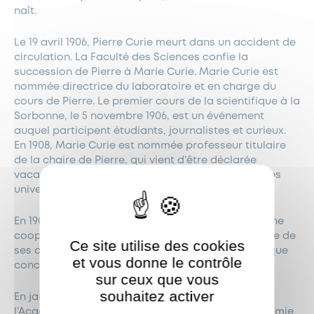
naît.
Le 19 avril 1906, Pierre Curie meurt dans un accident de
circulation. La Faculté des Sciences confie la
succession de Pierre à Marie Curie. Marie Curie est
nommée directrice du laboratoire et en charge du
cours de Pierre. Le premier cours de la scientifique à la
Sorbonne, le 5 novembre 1906, est un événement
auquel participent étudiants, journalistes et curieux.
En 1908, Marie Curie est nommée professeur titulaire
de la chaire de Pierre, qui vient d’être déclarée
vacante. Elle est la première femme professeur des
universités en France.
En 1907 et 1908, elle organise avec des collègues une
coopérative d’enseignement. Irène et une douzaine de
Ce site utilise des cookies
ses amis garderont souvenir des leçons de physique
et vous donne le contrôle
concrètes de Marie.
sur ceux que vous
souhaitez activer
ShareThis est désactivé.
En janvier 1911, elle présente sa candidature à
Autoriser
l’Académie des Sciences et n’est pas élue (L’Académie