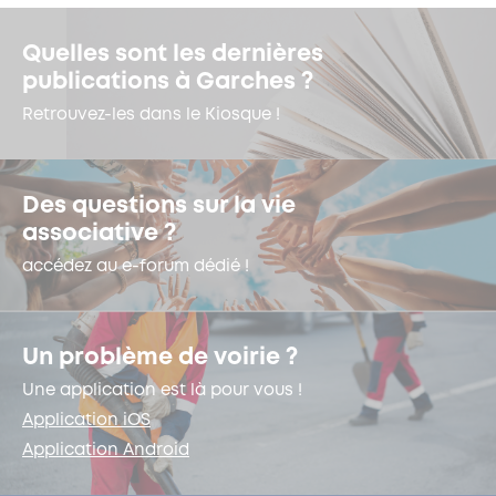
Quelles sont les dernières
publications à Garches ?
Retrouvez-les dans le Kiosque !
Des questions sur la vie
associative ?
accédez au e-forum dédié !
Un problème de voirie ?
Une application est là pour vous !
Application iOS
Application Android